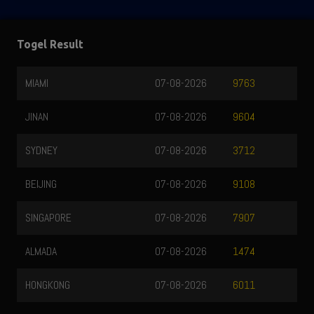
Togel Result
MIAMI
07-08-2026
9763
JINAN
07-08-2026
9604
SYDNEY
07-08-2026
3712
BEIJING
07-08-2026
9108
SINGAPORE
07-08-2026
7907
ALMADA
07-08-2026
1474
HONGKONG
07-08-2026
6011