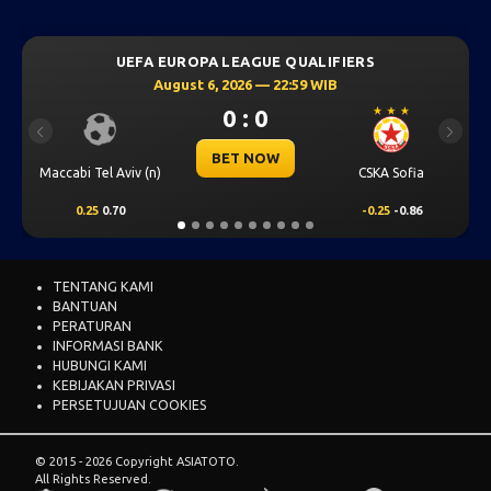
LEAGUE QUALIFIERS
UEFA EUROPA LEAG
 2026 — 22:59 WIB
August 7, 2026 —
0 : 0
0 : 
Previous
Next
ET NOW
BET N
CSKA Sofia
Red Bull Salzburg
-0.25
-0.86
1
0.89
TENTANG KAMI
BANTUAN
PERATURAN
INFORMASI BANK
HUBUNGI KAMI
KEBIJAKAN PRIVASI
PERSETUJUAN COOKIES
© 2015 - 2026 Copyright ASIATOTO.
All Rights Reserved.