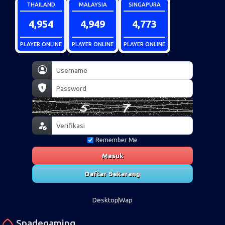
THAILAND
MALAYSIA
SINGAPURA
4,954
4,949
4,773
PLAYER ONLINE
PLAYER ONLINE
PLAYER ONLINE
Remember Me
Masuk
Daftar Sekarang
Desktop
Wap
Spadegaming