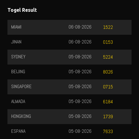
Togel Result
MIAMI
06-08-2026
1522
JINAN
06-08-2026
0153
SYDNEY
05-08-2026
5224
BEIJING
05-08-2026
8026
SINGAPORE
05-08-2026
0715
ALMADA
05-08-2026
6184
HONGKONG
05-08-2026
1739
ESPANA
05-08-2026
7633