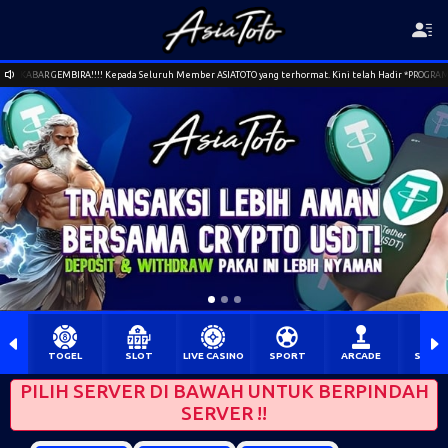
KABAR GEMBIRA!!!! Kepada Seluruh Member ASIATOTO yang terhormat. Kini telah Hadir *PROGRAM V
TOGEL
SLOT
LIVE CASINO
SPORT
ARCADE
SABU
PILIH SERVER DI BAWAH UNTUK BERPINDAH
SERVER !!