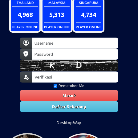
THAILAND
MALAYSIA
SINGAPURA
4,968
5,313
4,734
PLAYER ONLINE
PLAYER ONLINE
PLAYER ONLINE
Remember Me
Masuk
Daftar Sekarang
Desktop
Wap