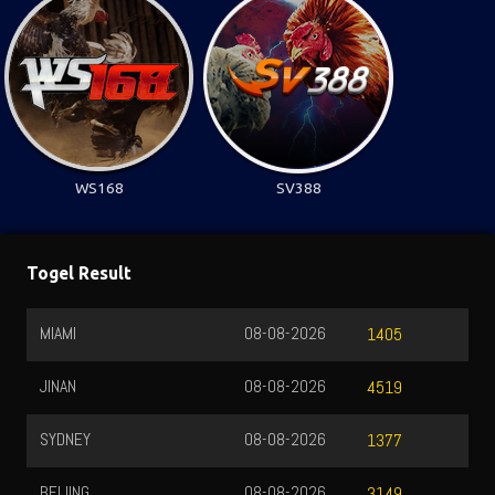
WS168
SV388
Togel Result
MIAMI
08-08-2026
1405
JINAN
08-08-2026
4519
SYDNEY
08-08-2026
1377
BEIJING
08-08-2026
3149