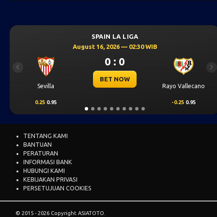
SPAIN LA LIGA
August 16, 2026 — 02:30 WIB
0 : 0
Previous
Ne
BET NOW
lla
Rayo Vallecano
Alaves
0.95
-0.25
0.95
0.00
0.6
TENTANG KAMI
BANTUAN
PERATURAN
INFORMASI BANK
HUBUNGI KAMI
KEBIJAKAN PRIVASI
PERSETUJUAN COOKIES
© 2015 - 2026 Copyright ASIATOTO.