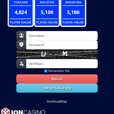
THAILAND
MALAYSIA
SINGAPURA
4,824
5,106
5,186
PLAYER ONLINE
PLAYER ONLINE
PLAYER ONLINE
Remember Me
Masuk
Daftar Sekarang
Desktop
Wap