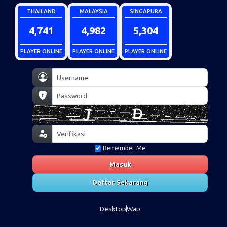
THAILAND
MALAYSIA
SINGAPURA
4,741
4,982
5,304
PLAYER ONLINE
PLAYER ONLINE
PLAYER ONLINE
Remember Me
Masuk
Daftar Sekarang
Desktop
Wap