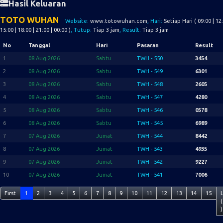
Hasil Keluaran
TOTO WUHAN
Website:
www.totowuhan.com
, Hari:
Setiap Hari ( 09:00 | 12:
15:00 | 18:00 | 21:00 | 00:00 )
, Tutup:
Tiap 3 jam
, Result:
Tiap 3 jam
No
Tanggal
Hari
Pasaran
Result
1
08 Aug 2026
Sabtu
TWH - 550
3454
2
08 Aug 2026
Sabtu
TWH - 549
6301
3
08 Aug 2026
Sabtu
TWH - 548
2605
4
08 Aug 2026
Sabtu
TWH - 547
4280
5
08 Aug 2026
Sabtu
TWH - 546
0578
6
08 Aug 2026
Sabtu
TWH - 545
6989
7
07 Aug 2026
Jumat
TWH - 544
8442
8
07 Aug 2026
Jumat
TWH - 543
4935
9
07 Aug 2026
Jumat
TWH - 542
9227
10
07 Aug 2026
Jumat
TWH - 541
7006
First
1
2
3
4
5
6
7
8
9
10
11
12
13
14
15
(
)