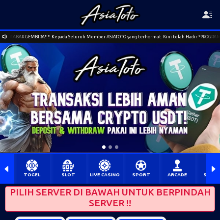
KABAR GEMBIRA!!!! Kepada Seluruh Member ASIATOTO yang terhormat. Kini telah Hadir *PROGRAM V
TOGEL
SLOT
LIVE CASINO
SPORT
ARCADE
SABU
PILIH SERVER DI BAWAH UNTUK BERPINDAH
SERVER !!