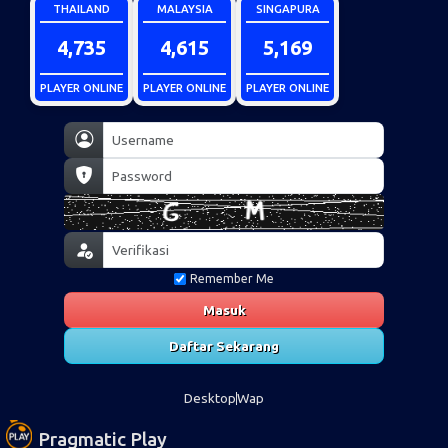
THAILAND
MALAYSIA
SINGAPURA
4,735
4,615
5,169
PLAYER ONLINE
PLAYER ONLINE
PLAYER ONLINE
Remember Me
Masuk
Daftar Sekarang
Desktop
Wap
Pragmatic Play