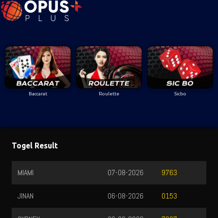
Baccarat
Roulette
Sicbo
Togel Result
MIAMI
07-08-2026
9763
JINAN
06-08-2026
0153