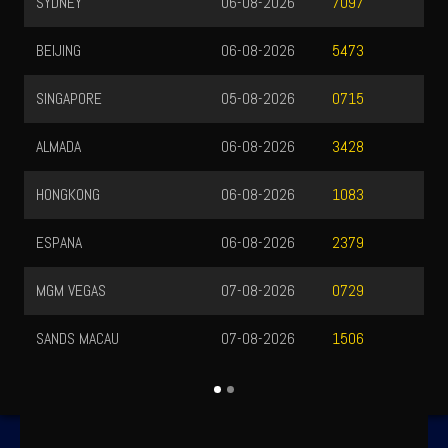
SYDNEY
06-08-2026
7097
BEIJING
06-08-2026
5473
SINGAPORE
05-08-2026
0715
ALMADA
06-08-2026
3428
HONGKONG
06-08-2026
1083
ESPANA
06-08-2026
2379
MGM VEGAS
07-08-2026
0729
SANDS MACAU
07-08-2026
1506