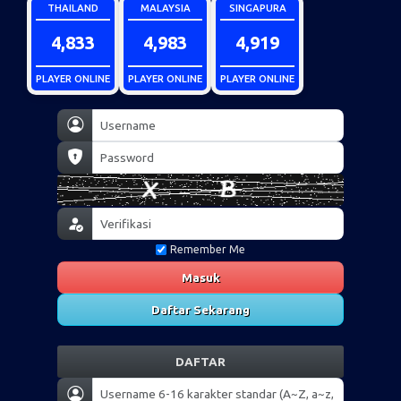
THAILAND
MALAYSIA
SINGAPURA
4,833
4,983
4,919
PLAYER ONLINE
PLAYER ONLINE
PLAYER ONLINE
Remember Me
Masuk
Daftar Sekarang
DAFTAR